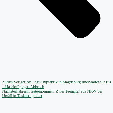
Zurück
Voriger
Intel legt Chipfabrik in Magdeburg unerwartet auf Eis
– Haseloff gegen Abbruch
Nächster
Fahrerin festgenommen: Zwei Teenager aus NRW bei
Unfall in Toskana getötet