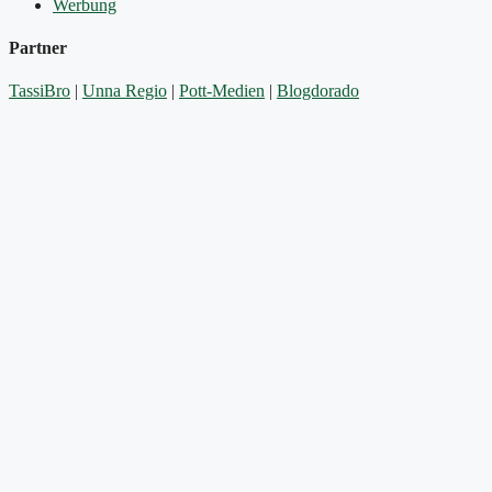
Werbung
Partner
TassiBro
|
Unna Regio
|
Pott-Medien
|
Blogdorado