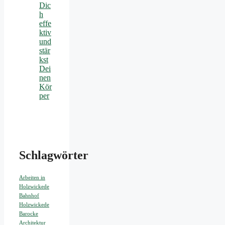
Dic
h
effe
ktiv
und
stär
kst
Dei
nen
Kör
per
Schlagwörter
Arbeiten in
Holzwickede
Bahnhof
Holzwickede
Barocke
Architektur