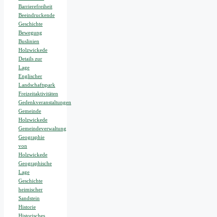
Barrierefreiheit
Beeindruckende
Geschichte
Bewegung
Buslinien
Holzwickede
Details zur
Lage
Englischer
Landschaftspark
Freizeitaktivitäten
Gedenkveranstaltungen
Gemeinde
Holzwickede
Gemeindeverwaltung
Geographie
von
Holzwickede
Geographische
Lage
Geschichte
heimischer
Sandstein
Historie
Historisches