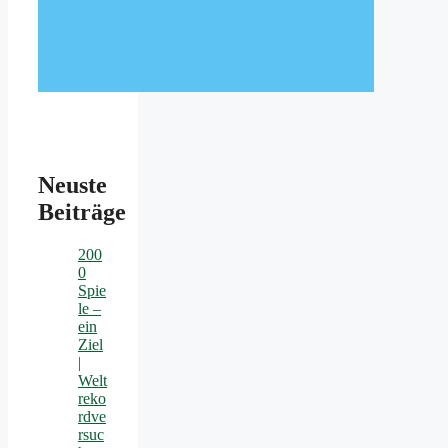
Neuste
Beiträge
200
0
Spie
le –
ein
Ziel
|
Welt
reko
rdve
rsuc