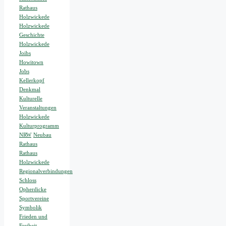
Rathaus
Holzwickede
Holzwickede
Geschichte
Holzwickede
Joibs
Howitown
Jobs
Kellerkopf
Denkmal
Kulturelle
Veranstaltungen
Holzwickede
Kulturprogramm
NRW
Neubau
Rathaus
Rathaus
Holzwickede
Regionalverbindungen
Schloss
Opherdicke
Sportvereine
Symbolik
Frieden und
Freiheit