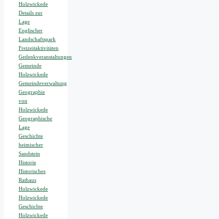
Holzwickede
Details zur
Lage
Englischer
Landschaftspark
Freizeitaktivitäten
Gedenkveranstaltungen
Gemeinde
Holzwickede
Gemeindeverwaltung
Geographie
von
Holzwickede
Geographische
Lage
Geschichte
heimischer
Sandstein
Historie
Historisches
Rathaus
Holzwickede
Holzwickede
Geschichte
Holzwickede