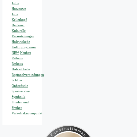
Joibs
Howitown
Jobs
Kellerkopf
Denkmal
Kulturelle
Veranstaltungen
Holzwickede
Kulturprogramm
NRW
Neubau
Rathaus
Rathaus
Holzwickede
Regionalverbindungen
Schloss
Opherdicke
Sportvereine
Symbolik
Frieden und
Freiheit
Verkehrsknotenpunkt