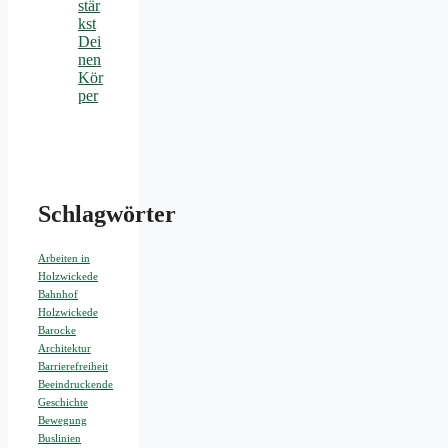
stär
kst
Dei
nen
Kör
per
Schlagwörter
Arbeiten in
Holzwickede
Bahnhof
Holzwickede
Barocke
Architektur
Barrierefreiheit
Beeindruckende
Geschichte
Bewegung
Buslinien