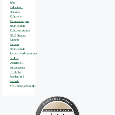
Jobs
Kellerkopf
Denkmal
Kulturelle
Veranstaltungen
Holzwickede
Kulturprogramm
NRW
Neubau
Rathaus
Rathaus
Holzwickede
Regionalverbindungen
Schloss
Opherdicke
Sportvereine
Symbolik
Frieden und
Freiheit
Verkehrsknotenpunkt