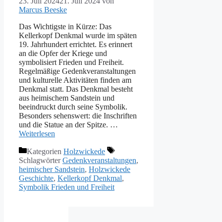
23. Juli 2024
21. Juli 2024
von
Marcus Beeske
Das Wichtigste in Kürze: Das
Kellerkopf Denkmal wurde im späten
19. Jahrhundert errichtet. Es erinnert
an die Opfer der Kriege und
symbolisiert Frieden und Freiheit.
Regelmäßige Gedenkveranstaltungen
und kulturelle Aktivitäten finden am
Denkmal statt. Das Denkmal besteht
aus heimischem Sandstein und
beeindruckt durch seine Symbolik.
Besonders sehenswert: die Inschriften
und die Statue an der Spitze. …
Weiterlesen
Kategorien
Holzwickede
Schlagwörter
Gedenkveranstaltungen
,
heimischer Sandstein
,
Holzwickede
Geschichte
,
Kellerkopf Denkmal
,
Symbolik Frieden und Freiheit