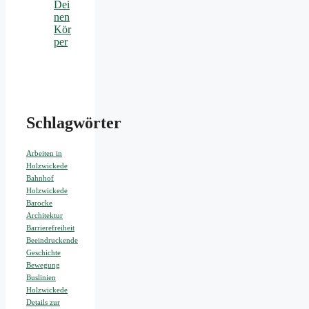
Dei
nen
Kör
per
Schlagwörter
Arbeiten in
Holzwickede
Bahnhof
Holzwickede
Barocke
Architektur
Barrierefreiheit
Beeindruckende
Geschichte
Bewegung
Buslinien
Holzwickede
Details zur