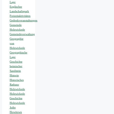
Lage
Englischer
Landschaftspark
Freizeitaktivitäten
Gedenkveranstaltungen
Gemeinde
Holzwickede
Gemeindeverwaltung
Geographie
von
Holzwickede
Geographische
Lage
Geschichte
heimischer
Sandstein
Historie
Historisches
Rathaus
Holzwickede
Holzwickede
Geschichte
Holzwickede
Joibs
Howitown