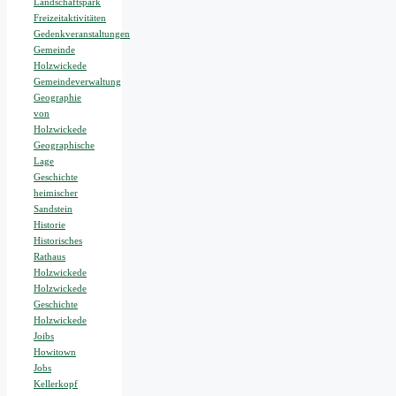
Landschaftspark
Freizeitaktivitäten
Gedenkveranstaltungen
Gemeinde
Holzwickede
Gemeindeverwaltung
Geographie
von
Holzwickede
Geographische
Lage
Geschichte
heimischer
Sandstein
Historie
Historisches
Rathaus
Holzwickede
Holzwickede
Geschichte
Holzwickede
Joibs
Howitown
Jobs
Kellerkopf