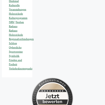
Denkmal
Kulturelle
Veranstaltungen
Holzwickede
Kulturprogramm
NRW
Neubau
Rathaus
Rathaus
Holzwickede
Regionalverbindungen
Schloss
Opherdicke
Sportvereine
Symbolik
Frieden und
Freiheit
Verkehrsknotenpunkt