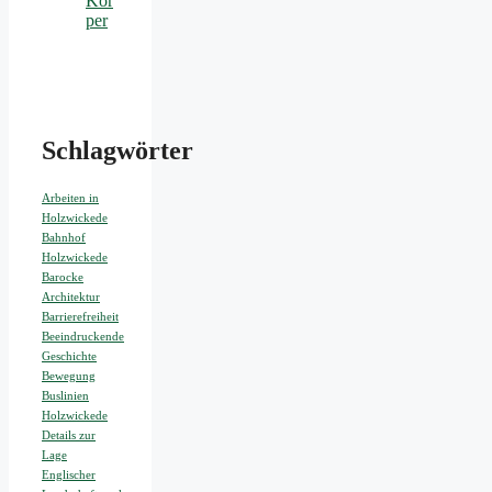
Kör
per
Schlagwörter
Arbeiten in
Holzwickede
Bahnhof
Holzwickede
Barocke
Architektur
Barrierefreiheit
Beeindruckende
Geschichte
Bewegung
Buslinien
Holzwickede
Details zur
Lage
Englischer