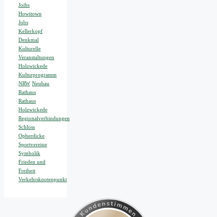
Joibs
Howitown
Jobs
Kellerkopf
Denkmal
Kulturelle
Veranstaltungen
Holzwickede
Kulturprogramm
NRW
Neubau
Rathaus
Rathaus
Holzwickede
Regionalverbindungen
Schloss
Opherdicke
Sportvereine
Symbolik
Frieden und
Freiheit
Verkehrsknotenpunkt