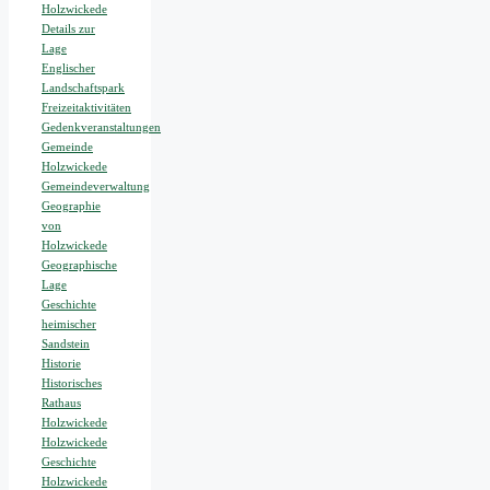
Holzwickede
Details zur
Lage
Englischer
Landschaftspark
Freizeitaktivitäten
Gedenkveranstaltungen
Gemeinde
Holzwickede
Gemeindeverwaltung
Geographie
von
Holzwickede
Geographische
Lage
Geschichte
heimischer
Sandstein
Historie
Historisches
Rathaus
Holzwickede
Holzwickede
Geschichte
Holzwickede