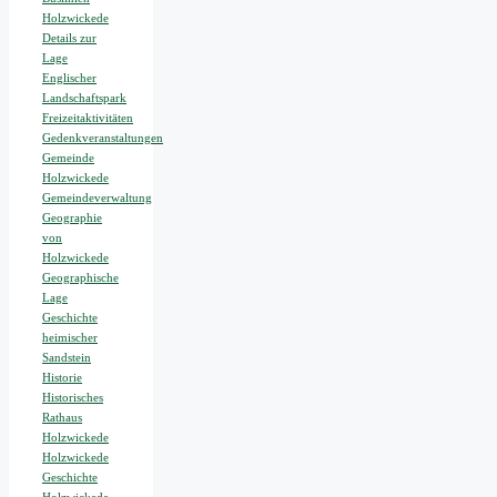
Holzwickede
Details zur
Lage
Englischer
Landschaftspark
Freizeitaktivitäten
Gedenkveranstaltungen
Gemeinde
Holzwickede
Gemeindeverwaltung
Geographie
von
Holzwickede
Geographische
Lage
Geschichte
heimischer
Sandstein
Historie
Historisches
Rathaus
Holzwickede
Holzwickede
Geschichte