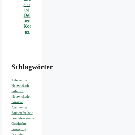
stär
kst
Dei
nen
Kör
per
Schlagwörter
Arbeiten in
Holzwickede
Bahnhof
Holzwickede
Barocke
Architektur
Barrierefreiheit
Beeindruckende
Geschichte
Bewegung
Buslinien