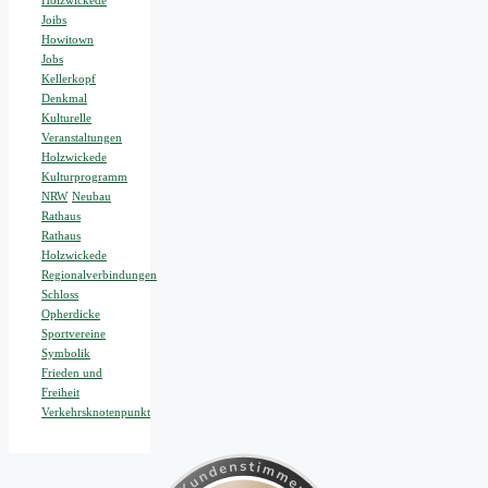
Holzwickede
Joibs
Howitown
Jobs
Kellerkopf
Denkmal
Kulturelle
Veranstaltungen
Holzwickede
Kulturprogramm
NRW
Neubau
Rathaus
Rathaus
Holzwickede
Regionalverbindungen
Schloss
Opherdicke
Sportvereine
Symbolik
Frieden und
Freiheit
Verkehrsknotenpunkt