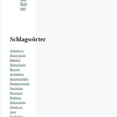
Kör
per
Schlagwörter
Arbeiten in
Holzwickede
Bahnhof
Holzwickede
Barocke
Architektur
Barrierefreiheit
Beeindruckende
Geschichte
Bewegung
Buslinien
Holzwickede
Details zur
Lage
Englischer