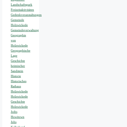
Landschaftspark
Freizeitaktivitäten
Gedenkveranstaltungen
Gemeinde
Holzwickede
Gemeindeverwaltung
Geographie
von
Holzwickede
Geographische
Lage
Geschichte
heimischer
Sandstein
Historie
Historisches
Rathaus
Holzwickede
Holzwickede
Geschichte
Holzwickede
Joibs
Howitown
Jobs