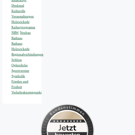
Kellerkopf
Denkmal
Kulturelle
Veranstaltungen
Holzwickede
Kulturprogramm
NRW
Neubau
Rathaus
Rathaus
Holzwickede
Regionalverbindungen
Schloss
Opherdicke
Sportvereine
Symbolik
Frieden und
Freiheit
Verkehrsknotenpunkt