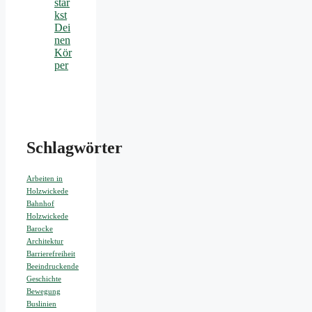
stär
kst
Dei
nen
Kör
per
Schlagwörter
Arbeiten in
Holzwickede
Bahnhof
Holzwickede
Barocke
Architektur
Barrierefreiheit
Beeindruckende
Geschichte
Bewegung
Buslinien