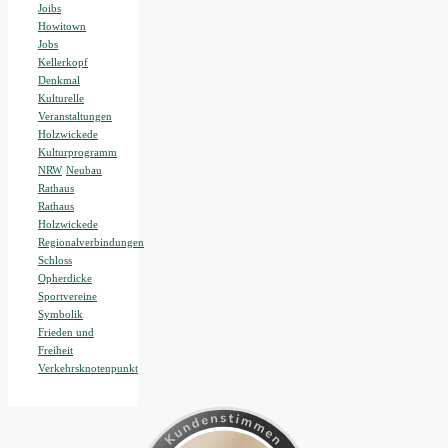
Joibs
Howitown
Jobs
Kellerkopf
Denkmal
Kulturelle
Veranstaltungen
Holzwickede
Kulturprogramm
NRW
Neubau
Rathaus
Rathaus
Holzwickede
Regionalverbindungen
Schloss
Opherdicke
Sportvereine
Symbolik
Frieden und
Freiheit
Verkehrsknotenpunkt