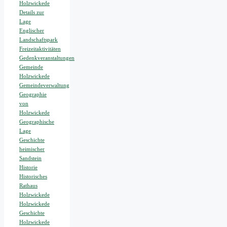
Holzwickede
Details zur
Lage
Englischer
Landschaftspark
Freizeitaktivitäten
Gedenkveranstaltungen
Gemeinde
Holzwickede
Gemeindeverwaltung
Geographie
von
Holzwickede
Geographische
Lage
Geschichte
heimischer
Sandstein
Historie
Historisches
Rathaus
Holzwickede
Holzwickede
Geschichte
Holzwickede