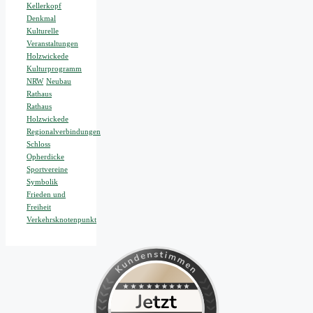
Kellerkopf
Denkmal
Kulturelle
Veranstaltungen
Holzwickede
Kulturprogramm
NRW
Neubau
Rathaus
Rathaus
Holzwickede
Regionalverbindungen
Schloss
Opherdicke
Sportvereine
Symbolik
Frieden und
Freiheit
Verkehrsknotenpunkt