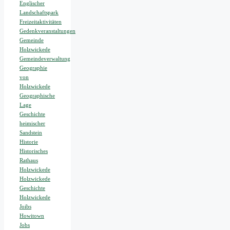
Englischer
Landschaftspark
Freizeitaktivitäten
Gedenkveranstaltungen
Gemeinde
Holzwickede
Gemeindeverwaltung
Geographie
von
Holzwickede
Geographische
Lage
Geschichte
heimischer
Sandstein
Historie
Historisches
Rathaus
Holzwickede
Holzwickede
Geschichte
Holzwickede
Joibs
Howitown
Jobs