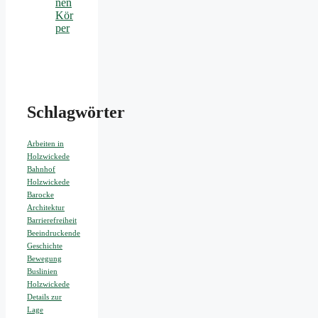
nen
Kör
per
Schlagwörter
Arbeiten in
Holzwickede
Bahnhof
Holzwickede
Barocke
Architektur
Barrierefreiheit
Beeindruckende
Geschichte
Bewegung
Buslinien
Holzwickede
Details zur
Lage