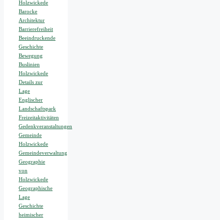
Holzwickede
Barocke
Architektur
Barrierefreiheit
Beeindruckende
Geschichte
Bewegung
Buslinien
Holzwickede
Details zur
Lage
Englischer
Landschaftspark
Freizeitaktivitäten
Gedenkveranstaltungen
Gemeinde
Holzwickede
Gemeindeverwaltung
Geographie
von
Holzwickede
Geographische
Lage
Geschichte
heimischer