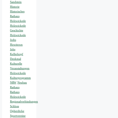
Sandstein
Historie
Historisches
Rathaus
Holzwickede
Holzwickede
Geschichte
Holzwickede
Joibs
Howitown
Jobs
Kellerkopf
Denkmal
Kulturelle
Veranstaltungen
Holzwickede
Kulturprogramm
NRW
Neubau
Rathaus
Rathaus
Holzwickede
Regionalverbindungen
Schloss
Opherdicke
Sportvereine