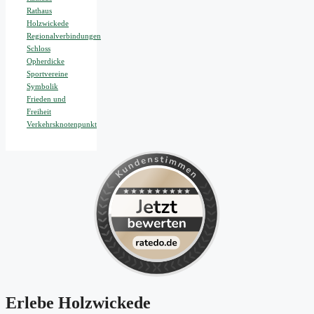
Rathaus
Holzwickede
Regionalverbindungen
Schloss
Opherdicke
Sportvereine
Symbolik
Frieden und
Freiheit
Verkehrsknotenpunkt
Erlebe Holzwickede