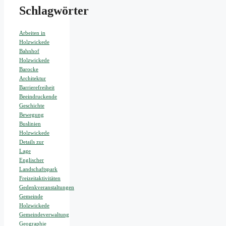
Schlagwörter
Arbeiten in
Holzwickede
Bahnhof
Holzwickede
Barocke
Architektur
Barrierefreiheit
Beeindruckende
Geschichte
Bewegung
Buslinien
Holzwickede
Details zur
Lage
Englischer
Landschaftspark
Freizeitaktivitäten
Gedenkveranstaltungen
Gemeinde
Holzwickede
Gemeindeverwaltung
Geographie