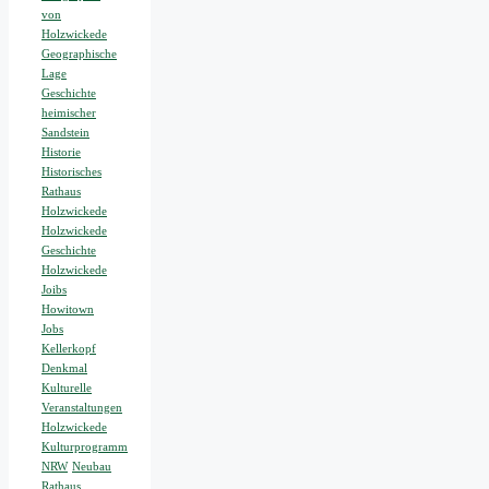
von
Holzwickede
Geographische
Lage
Geschichte
heimischer
Sandstein
Historie
Historisches
Rathaus
Holzwickede
Holzwickede
Geschichte
Holzwickede
Joibs
Howitown
Jobs
Kellerkopf
Denkmal
Kulturelle
Veranstaltungen
Holzwickede
Kulturprogramm
NRW
Neubau
Rathaus