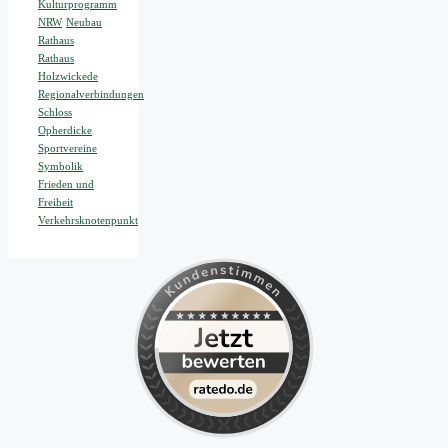
Kulturprogramm
NRW
Neubau
Rathaus
Rathaus
Holzwickede
Regionalverbindungen
Schloss
Opherdicke
Sportvereine
Symbolik
Frieden und
Freiheit
Verkehrsknotenpunkt