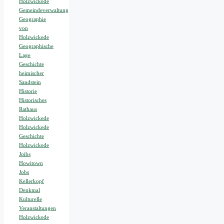
Holzwickede
Gemeindeverwaltung
Geographie
von
Holzwickede
Geographische
Lage
Geschichte
heimischer
Sandstein
Historie
Historisches
Rathaus
Holzwickede
Holzwickede
Geschichte
Holzwickede
Joibs
Howitown
Jobs
Kellerkopf
Denkmal
Kulturelle
Veranstaltungen
Holzwickede